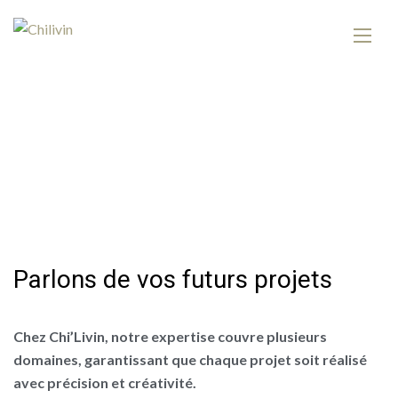
P
a
r
l
o
n
s
d
e
v
o
s
f
u
t
u
r
s
p
r
o
j
e
t
s
Chez Chi’Livin, notre expertise couvre plusieurs
domaines, garantissant que chaque projet soit réalisé
avec précision et créativité.